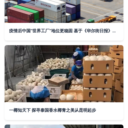
疫情后中国“世界工厂”地位更稳固 基于《华尔街日报》视角的进出口贸易分析
一椰知天下 探寻泰国香水椰青之美从昆明起步