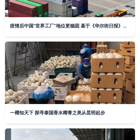
疫情后中国“世界工厂”地位更稳固 基于《华尔街日报》视角的进出口贸易分析
一椰知天下 探寻泰国香水椰青之美从昆明起步