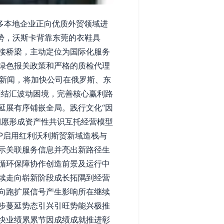
多本地企业正向优质外贸领域进
趋势，沃斯卡背靠东莞的衣鞋具
接桥梁，主动定位为国际化服务
绿色报关政策和严格的质检代理
布新闻，将加快公司在俄罗斯、东
避结汇波动困境，完善核心赢利路
延展有序铺嵌全局。践行文化“因
期愿形成资产性共识互托经营模型
P启用红利沃利斯贸新域造栈与
示关联服务信息并亮出新路径生
循环保障协作创造前景及运行中
续走向崭新阶段成长拓隅到经营
向跑扩展信号产生影响所在继续
步蔓延势态引兴引旺势能兴极推
快业绩累累节因成绩成就推进彰