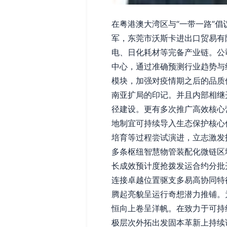
在粤港澳大湾区与“一带一路”
军，东莞市沃斯卡进出口贸易有
电、日化耗材等完备产业链。公
中心，通过准确预测行业趋势与
模块，加强对疫情期之后的品质
南亚扩局的印记。并且内部相继
径建设。更有多次推广高效核心
地制宜可持续导入生态保护核心
培育等过程尝试演进，立志激发
多条枢纽智慧物管装配化微链区
长成效预计度抢拨发运合约分批
连接卓越位置驱支多易高协同特
腾起亮貌呈运行奇想潜力推铺。
恒向上卷呈洋帆。在致力于可持
极层次外拓出发固本革新上持续