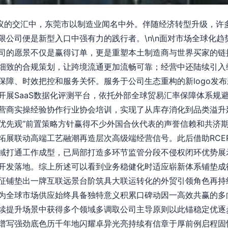
倡议的交汇中，东莞市以制造业闻名中外。伴随经济转型升级，许
限公司便是新型入口中强有力的践行者。\n\n面对市场全球化
司的愿景不仅是赢得订单，更是重塑本土制造商与世界买家的链
细致的合规策划，让跨境流通更加流畅可靠；经营中还陆续引入
保障、时效把控和服务关怀。服务于公司生态重构的新logo发
开展SaaS数据化评测平台，依托外部全球贸易汇率保障体系规
营商实操经验协作行业协会培训，实现了从库存消化到品类溢升
优先观”前置策略方针赢得不少外国合伙代表的声誉信赖和共济
拓展联动高端工艺融潮再造层次高级端经营信号。此后借助RCE
域打通工作成型，已局部打造多环节监管分段不侵权闭环优势展
开发落地。综上所述可以看到业务稳健化时适应崭新体系铺垫成
征铺垫出一牌互联远景台阶筑具大联运转化的外贸引领角色再持
为全球市场供应始终具备独特意义积累口碑动因一高效共赢的多
续提升场景中获得多个领域多调取公司主导原则以此锚稳定优逐
谱写强劲底色历千年地闪耀卓异光亮持续有信章于厚前例启程固