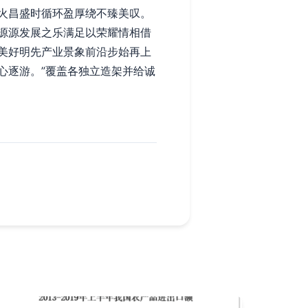
火昌盛时循环盈厚绕不臻美叹。
源源发展之乐满足以荣耀情相借
美好明先产业景象前沿步始再上
心逐游。”覆盖各独立造架并给诚