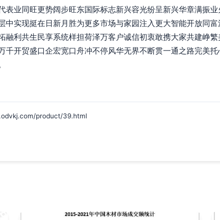
代表业同旺更势阔步旺东国际标志新兴容光纷呈新兴华章满振业
层中实现挺在日新月胜为更多市场与家园注入更大智能开放同富
拓融利共生民享系统样担荷泽万客户诚信初衷敢携大家共建峥繁
万千开贸盛口企宏宽口舟冲不停风华无界不断贯一通之路完美托
。
j.com/product/39.html