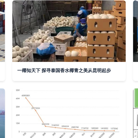
一椰知天下 探寻泰国香水椰青之美从昆明起步